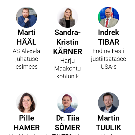
Marti
Sandra-
Indrek
HÄÄL
Kristin
TIBAR
AS Alexela
KÄRNER
Endine Eesti
juhatuse
justiitsatašee
Harju
esimees
USA-s
Maakohtu
kohtunik
Pille
Dr. Tiia
Martin
HAMER
SÕMER
TUULIK