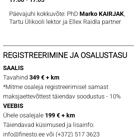
Päevajuhi kokkuvõte: PhD
Marko KAIRJAK
,
Tartu Ülikooli lektor ja Ellex Raidla partner
REGISTREERIMINE JA OSALUSTASU
SAALIS
Tavahind
349 € + km
*Mitme osaleja registreerimisel samast
maksjaettevõttest täiendav soodustus - 10%
VEEBIS
Ühele osalejale
199 € + km
Täiendavad küsimused ja lisainfo:
info@finesto.ee või (+372) 517 3623