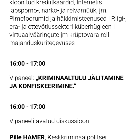
kloonitud krediitkaardid, Internetis
lapsporno-, narko- ja relvamüük, jm. |
Pimefoorumid ja häkkimisteenused I Riigi-,
era- ja ettevõtlussektori küberhügieen I
virtuaalvääringute jm krüptovara roll
majanduskuritegevuses
16:00 - 17:00
V paneel:
„KRIMINAALTULU JÄLITAMINE
JA KONFISKEERIMINE.“
16:00 - 17:00
V paneeli avatud diskussioon
Pille HAMER
, Keskkriminaalpolitsei