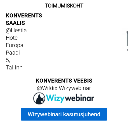
TOIMUMISKOHT
KONVERENTS
SAALIS
@Hestia
Hotel
Europa
Paadi
5,
Tallinn
KONVERENTS VEEBIS
@Wildix Wizywebinar
Wizywebinari kasutusjuhend