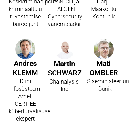
Keskkriminaalpolitsei
TALTECH ja
Harju
kriminaaltulu
TALGEN
Maakohtu
tuvastamise
Cybersecurity
Kohtunik
büroo juht
vanemteadur
Andres
Mati
Martin
KLEMM
OMBLER
SCHWARZ
Riigi
Siseministeeriu
Chainalysis,
Infosüsteemi
nõunik
Inc
Amet,
CERT-EE
küberturvalisuse
ekspert