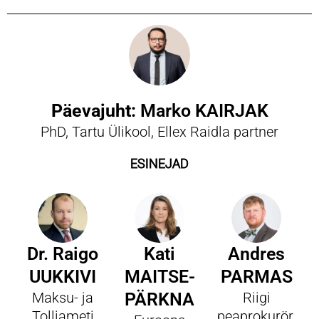
Päevajuht:
Marko KAIRJAK
PhD, Tartu Ülikool, Ellex Raidla partner
ESINEJAD
Dr. Raigo
Kati
Andres
UUKKIVI
MAITSE-
PARMAS
Maksu- ja
PÄRKNA
Riigi
Tolliameti
peaprokurör,