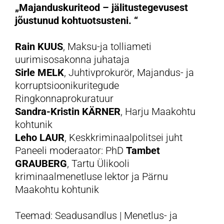
„
Majanduskuriteod – jälitustegevusest
jõustunud kohtuotsusteni. “
Rain KUUS
, Maksu-ja tolliameti
uurimisosakonna juhataja
Sirle MELK
, Juhtivprokurör, Majandus- ja
korruptsioonikuritegude
Ringkonnaprokuratuur
Sandra-Kristin KÄRNER
, Harju Maakohtu
kohtunik
Leho LAUR
, Keskkriminaalpolitsei juht
Paneeli moderaator: PhD
Tambet
GRAUBERG
, Tartu Ülikooli
kriminaalmenetluse lektor ja Pärnu
Maakohtu kohtunik
Teemad: Seadusandlus | Menetlus- ja