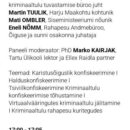
kriminaaltulu tuvastamise büroo juht
Martin TUULIK
, Harju Maakohtu kohtunik
Mati OMBLER
, Siseministeeriumi nõunik
Eneli NÕMM
, Rahapesu Andmebüroo,
Õiguse ja sunni osakonna juhataja
Paneeli moderaator: PhD
Marko KAIRJAK
,
Tartu Ülikooli lektor ja Ellex Raidla partner
Teemad: Karistusõiguslik konfiskeerimine I
Halduskonfiskeerimine I
Tsiviilkonfiskeerimine Kriminaaltulu
konfiskeerimise tõhustamine I
Virtuaalvääringutes kriminaaltulu jälitamine
I Kriminaaltulu rahapesu kuritegudes
17:00 - 17:05