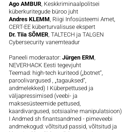
Ago AMBUR
, Keskkriminaalpolitsei
küberkuritegude büroo juht
Andres KLEMM
, Riigi Infosüsteemi Amet,
CERT-EE küberturvalisuse ekspert
Dr. Tiia SÕMER
, TALTECH ja TALGEN
Cybersecurity vanemteadur
Paneeli moderaator:
Jürgen ERM
,
NEVERHACK Eesti tegevjuht
Teemad: high-tech kuriteod („botnet“,
paroolivargused , „tagauksed“,
andmelekked) I Küberpettused ja
väljapressimised (veebi- ja
maksesüsteemide pettused,
kaardivargused, sotsiaalne manipulatsioon)
I Andmed sh finantsandmed - pimeveebi
andmekogud: võltsitud passid, võltsitud ja