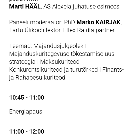
Marti HÄÄL
, AS Alexela juhatuse esimees
Paneeli moderaator: PhD
Marko KAIRJAK
,
Tartu Ülikooli lektor, Ellex Raidla partner
Teemad: Majandusjulgeolek I
Majanduskuritegevuse tõkestamise uus
strateegia I Maksukuriteod I
Konkurentsikuriteod ja turutõrked I Finants-
ja Rahapesu kuriteod
10:45 - 11:00
Energiapaus
11:00 - 12:00