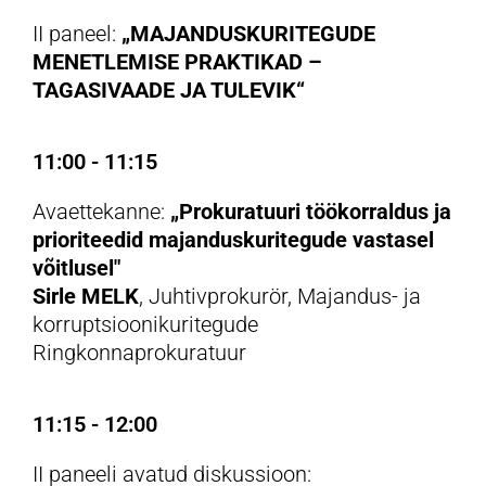
II paneel:
„MAJANDUSKURITEGUDE
MENETLEMISE PRAKTIKAD –
TAGASIVAADE JA TULEVIK“
11:00 - 11:15
Avaettekanne:
„Prokuratuuri töökorraldus ja
prioriteedid majanduskuritegude vastasel
võitlusel"
Sirle MELK
, Juhtivprokurör, Majandus- ja
korruptsioonikuritegude
Ringkonnaprokuratuur
11:15 - 12:00
II paneeli avatud diskussioon
: