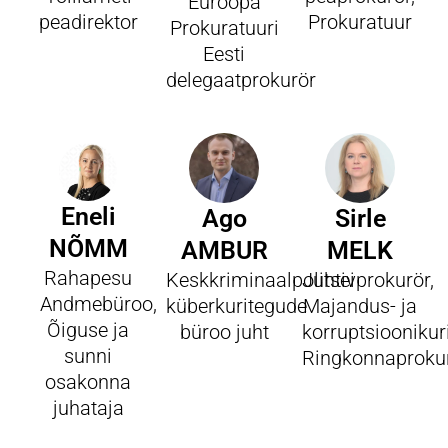
Euroopa
peadirektor
Prokuratuur
Prokuratuuri
Eesti
delegaatprokurör
Eneli
Ago
Sirle
NÕMM
AMBUR
MELK
Rahapesu
Keskkriminaalpolitsei
Juhtivprokurör,
Andmebüroo,
küberkuritegude
Majandus- ja
Õiguse ja
büroo juht
korruptsioonikur
sunni
Ringkonnaproku
osakonna
juhataja