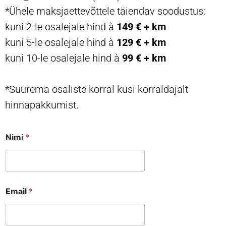
*Ühele maksjaettevõttele täiendav soodustus:
kuni 2-le osalejale hind à
149 € + km
kuni 5-le osalejale hind à
129 € + km
kuni 10-le osalejale hind à
99 € + km
*Suurema osaliste korral küsi korraldajalt
hinnapakkumist.
Nimi
*
Email
*