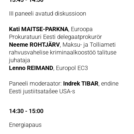
III paneeli avatud diskussioon
Kati MAITSE-PARKNA
, Euroopa
Prokuratuuri Eesti delegaatprokurör
Neeme ROHTJÄRV
, Maksu- ja Tolliameti
rahvusvahelise kriminaalkoostöö talituse
juhataja
Lenno REIMAND
, Europol EC3
Paneeli moderaator:
Indrek TIBAR
, endine
Eesti justiitsatašee USA-s
14:30 - 15:00
Energiapaus