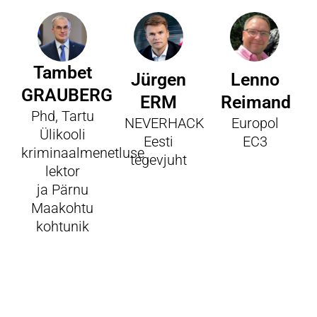
Tambet
Jürgen
Lenno
GRAUBERG
ERM
Reimand
Phd, Tartu
NEVERHACK
Europol
Ülikooli
Eesti
EC3
kriminaalmenetluse
tegevjuht
lektor
ja Pärnu
Maakohtu
kohtunik